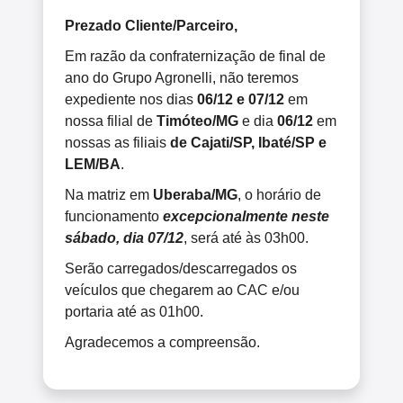
Prezado Cliente/Parceiro,
Em razão da confraternização de final de
ano do Grupo Agronelli, não teremos
expediente nos dias
06/12 e 07/12
em
nossa filial de
Timóteo/MG
e dia
06/12
em
nossas
as filiais
de Cajati/SP, Ibaté/SP e
LEM/BA
.
Na matriz em
Uberaba/MG
, o horário de
funcionamento
excepcionalmente neste
sábado, dia 07/12
, será até às 03h00.
Serão carregados/descarregados os
veículos que chegarem ao CAC e/ou
portaria até as 01h00.
Agradecemos a compreensão.